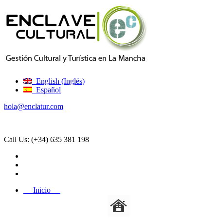
English
(
Inglés
)
Español
hola@enclatur.com
Call Us:
(+34) 635 381 198
Inicio