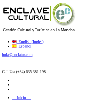
English
(
Inglés
)
Español
hola@enclatur.com
Call Us:
(+34) 635 381 198
Inicio