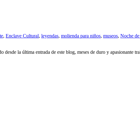
te
,
Enclave Cultural
,
leyendas
,
molienda para niños
,
museos
,
Noche de
 desde la última entrada de este blog, meses de duro y apasionante tra