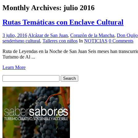
Monthly Archives:
julio 2016
Rutas Temáticas con Enclave Cultural
3 julio, 2016
Alcázar de San Juan
,
Corazón de la Mancha
,
Don Quijo
senderismo cultural
,
Talleres con niños
In
NOTICIAS
0 Comments
Ruta de Leyendas en la Noche de San Juan Seis meses han transcurrido
Turismo de Al ...
Learn More
Search