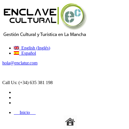
English
(
Inglés
)
Español
hola@enclatur.com
Call Us:
(+34) 635 381 198
Inicio