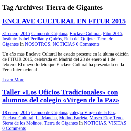
Tag Archives:
Tierra de Gigantes
ENCLAVE CULTURAL EN FITUR 2015
31 enero, 2015
Campo de Criptana
,
Enclave Cultural
,
Fitur 2015
,
Instituto Isabel Perillán y Quirós
,
Ruta del Quijote
,
Tierra de
Gigantes
In
NOSOTROS
,
NOTICIAS
0 Comments
Un año más Enclave Cultural ha estado presente en la última edición
de FITUR 2015, celebrada en Madrid del 28 de enero al 1 de
febrero. El nuevo folleto que Enclave Cultural ha presentado en la
Feria Internacional ...
Learn More
Taller «Los Oficios Tradicionales» con
alumnos del colegio «Virgen de la Paz»
18 enero, 2015
Campo de Criptana
,
colegio Virgen de la Paz
,
Enclave Cultural
,
La Mancha
,
Molino Burleta
,
Museo Eloy Teno
,
Sierra de los Molinos
,
Tierra de Gigantes
In
NOTICIAS
,
VISITAS
0 Comments