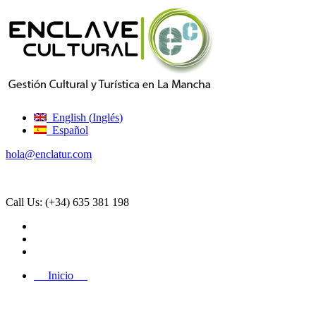
English
(
Inglés
)
Español
hola@enclatur.com
Call Us:
(+34) 635 381 198
Inicio