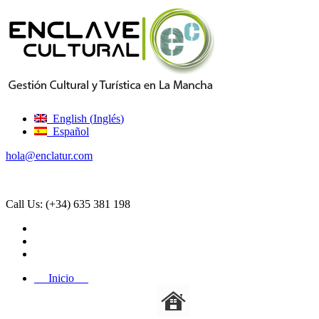
English
(
Inglés
)
Español
hola@enclatur.com
Call Us:
(+34) 635 381 198
Inicio